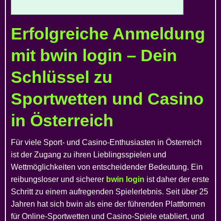
Erfolgreiche Anmeldung
mit bwin login – Dein
Schlüssel zu
Sportwetten und Casino
in Österreich
Für viele Sport- und Casino-Enthusiasten in Österreich
ist der Zugang zu ihren Lieblingsspielen und
Wettmöglichkeiten von entscheidender Bedeutung. Ein
reibungsloser und sicherer
bwin login
ist daher der erste
Schritt zu einem aufregenden Spielerlebnis. Seit über 25
Jahren hat sich bwin als eine der führenden Plattformen
für Online-Sportwetten und Casino-Spiele etabliert, und