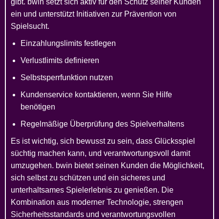
gibt. bwin setzt sich aktiv für den Schutz seiner Kunden
ein und unterstützt Initiativen zur Prävention von
Spielsucht.
Einzahlungslimits festlegen
Verlustlimits definieren
Selbstsperrfunktion nutzen
Kundenservice kontaktieren, wenn Sie Hilfe
benötigen
Regelmäßige Überprüfung des Spielverhaltens
Es ist wichtig, sich bewusst zu sein, dass Glücksspiel
süchtig machen kann, und verantwortungsvoll damit
umzugehen. bwin bietet seinen Kunden die Möglichkeit,
sich selbst zu schützen und ein sicheres und
unterhaltsames Spielerlebnis zu genießen. Die
Kombination aus moderner Technologie, strengen
Sicherheitsstandards und verantwortungsvollen