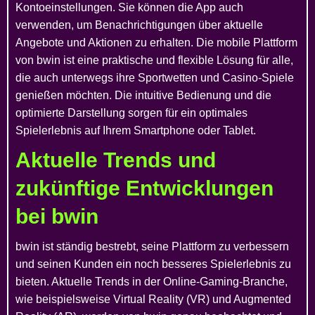
Kontoeinstellungen. Sie können die App auch
verwenden, um Benachrichtigungen über aktuelle
Angebote und Aktionen zu erhalten. Die mobile Plattform
von bwin ist eine praktische und flexible Lösung für alle,
die auch unterwegs ihre Sportwetten und Casino-Spiele
genießen möchten. Die intuitive Bedienung und die
optimierte Darstellung sorgen für ein optimales
Spielerlebnis auf Ihrem Smartphone oder Tablet.
Aktuelle Trends und
zukünftige Entwicklungen
bei bwin
bwin ist ständig bestrebt, seine Plattform zu verbessern
und seinen Kunden ein noch besseres Spielerlebnis zu
bieten. Aktuelle Trends in der Online-Gaming-Branche,
wie beispielsweise Virtual Reality (VR) und Augmented