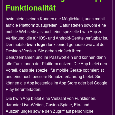
Funktionalität
bwin bietet seinen Kunden die Möglichkeit, auch mobil
auf die Plattform zuzugreifen. Dafür stehen sowohl eine
mobile Webseite als auch eine spezielle bwin App zur
Verfügung, die für iOS- und Android-Geräte verfügbar ist.
Der mobile
bwin login
funktioniert genauso wie auf der
Desktop-Version. Sie geben einfach Ihren
Benutzernamen und Ihr Passwort ein und können dann
alle Funktionen der Plattform nutzen. Die App bietet den
Vorteil, dass sie speziell für mobile Geräte optimiert ist
und eine noch bessere Benutzererfahrung bietet. Sie
können die App kostenlos im App Store oder bei Google
Play herunterladen.
Die bwin App bietet eine Vielzahl von Funktionen,
darunter Live-Wetten, Casino-Spiele, Ein- und
Auszahlungen sowie den Zugriff auf persönliche