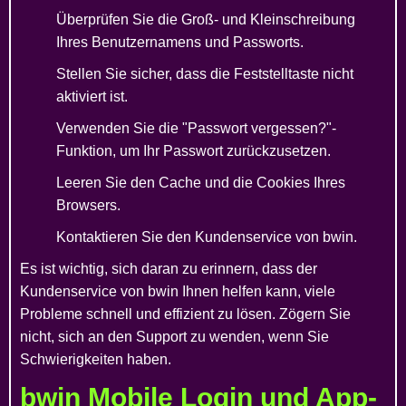
Überprüfen Sie die Groß- und Kleinschreibung
Ihres Benutzernamens und Passworts.
Stellen Sie sicher, dass die Feststelltaste nicht
aktiviert ist.
Verwenden Sie die "Passwort vergessen?"-
Funktion, um Ihr Passwort zurückzusetzen.
Leeren Sie den Cache und die Cookies Ihres
Browsers.
Kontaktieren Sie den Kundenservice von bwin.
Es ist wichtig, sich daran zu erinnern, dass der
Kundenservice von bwin Ihnen helfen kann, viele
Probleme schnell und effizient zu lösen. Zögern Sie
nicht, sich an den Support zu wenden, wenn Sie
Schwierigkeiten haben.
bwin Mobile Login und App-