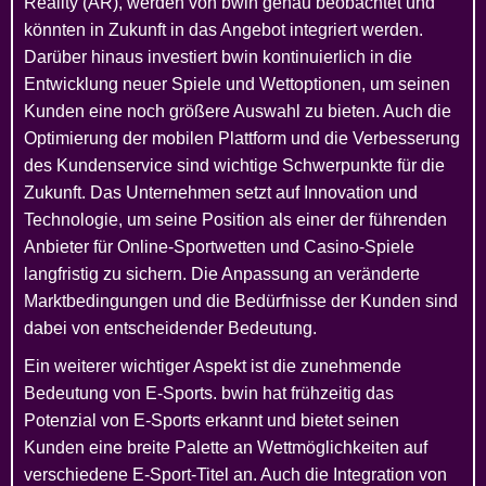
Reality (AR), werden von bwin genau beobachtet und
könnten in Zukunft in das Angebot integriert werden.
Darüber hinaus investiert bwin kontinuierlich in die
Entwicklung neuer Spiele und Wettoptionen, um seinen
Kunden eine noch größere Auswahl zu bieten. Auch die
Optimierung der mobilen Plattform und die Verbesserung
des Kundenservice sind wichtige Schwerpunkte für die
Zukunft. Das Unternehmen setzt auf Innovation und
Technologie, um seine Position als einer der führenden
Anbieter für Online-Sportwetten und Casino-Spiele
langfristig zu sichern. Die Anpassung an veränderte
Marktbedingungen und die Bedürfnisse der Kunden sind
dabei von entscheidender Bedeutung.
Ein weiterer wichtiger Aspekt ist die zunehmende
Bedeutung von E-Sports. bwin hat frühzeitig das
Potenzial von E-Sports erkannt und bietet seinen
Kunden eine breite Palette an Wettmöglichkeiten auf
verschiedene E-Sport-Titel an. Auch die Integration von