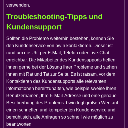
verwenden.
Troubleshooting-Tipps und
Kundensupport
Sollten die Probleme weiterhin bestehen, können Sie
den Kundenservice von bwin kontaktieren. Dieser ist
rund um die Uhr per E-Mail, Telefon oder Live-Chat
erreichbar. Die Mitarbeiter des Kundensupports helfen
Ihnen gerne bei der Lösung Ihrer Probleme und stehen
Ihnen mit Rat und Tat zur Seite. Es ist ratsam, vor dem
Kontaktieren des Kundensupports alle relevanten
Informationen bereitzuhalten, wie beispielsweise Ihren
Benutzernamen, Ihre E-Mail-Adresse und eine genaue
Beschreibung des Problems. bwin legt großen Wert auf
einen schnellen und kompetenten Kundenservice und
bemüht sich, alle Anfragen so schnell wie möglich zu
beantworten.