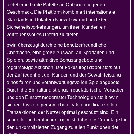
bietet eine breite Palette an Optionen für jeden
Geschmack. Die Plattform kombiniert internationale
Standards mit lokalem Know-how und höchsten
Sicherheitsvorkehrungen, um ihren Kunden ein
vertrauensvolles Umfeld zu bieten.
bwin überzeugt durch eine benutzerfreundliche
Oberfläche, eine große Auswahl an Sportarten und
Spielen, sowie attraktive Bonusangebote und
regelmäßige Aktionen. Der Fokus liegt dabei stets auf
der Zufriedenheit der Kunden und der Gewährleistung
eines fairen und verantwortungsvollen Spielangebots.
Durch die Einhaltung strenger regulatorischer Vorgaben
und den Einsatz modernster Technologien stellt bwin
sicher, dass die persönlichen Daten und finanziellen
Transaktionen der Nutzer optimal geschützt sind. Ein
schneller und einfacher Login ist dabei die Grundlage für
den unkomplizierten Zugang zu allen Funktionen der