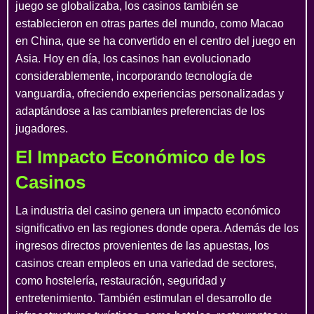
juego se globalizaba, los casinos también se
establecieron en otras partes del mundo, como Macao
en China, que se ha convertido en el centro del juego en
Asia. Hoy en día, los casinos han evolucionado
considerablemente, incorporando tecnología de
vanguardia, ofreciendo experiencias personalizadas y
adaptándose a las cambiantes preferencias de los
jugadores.
El Impacto Económico de los
Casinos
La industria del casino genera un impacto económico
significativo en las regiones donde opera. Además de los
ingresos directos provenientes de las apuestas, los
casinos crean empleos en una variedad de sectores,
como hostelería, restauración, seguridad y
entretenimiento. También estimulan el desarrollo de