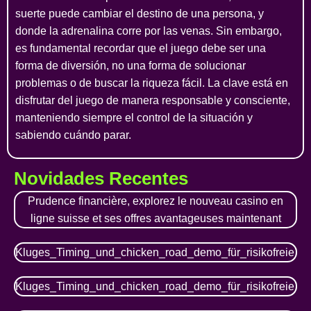
suerte puede cambiar el destino de una persona, y
donde la adrenalina corre por las venas. Sin embargo,
es fundamental recordar que el juego debe ser una
forma de diversión, no una forma de solucionar
problemas o de buscar la riqueza fácil. La clave está en
disfrutar del juego de manera responsable y consciente,
manteniendo siempre el control de la situación y
sabiendo cuándo parar.
Novidades Recentes
Prudence financière, explorez le nouveau casino en
ligne suisse et ses offres avantageuses maintenant
Kluges_Timing_und_chicken_road_demo_für_risikofreie_
Kluges_Timing_und_chicken_road_demo_für_risikofreie_