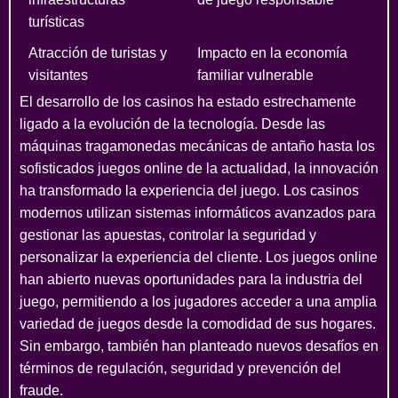
turísticas
Atracción de turistas y
Impacto en la economía
visitantes
familiar vulnerable
El desarrollo de los casinos ha estado estrechamente
ligado a la evolución de la tecnología. Desde las
máquinas tragamonedas mecánicas de antaño hasta los
sofisticados juegos online de la actualidad, la innovación
ha transformado la experiencia del juego. Los casinos
modernos utilizan sistemas informáticos avanzados para
gestionar las apuestas, controlar la seguridad y
personalizar la experiencia del cliente. Los juegos online
han abierto nuevas oportunidades para la industria del
juego, permitiendo a los jugadores acceder a una amplia
variedad de juegos desde la comodidad de sus hogares.
Sin embargo, también han planteado nuevos desafíos en
términos de regulación, seguridad y prevención del
fraude.