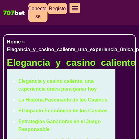
Conecte-
Registo
se
Cassino Ao Vivo
Caça Níqueis
Apostas Esportivas
Baixar Aplicativo
Home
»
Elegancia_y_casino_caliente_una_experiencia_única_
Elegancia_y_casino_calient
Elegancia y casino caliente, una
experiencia única para ganar hoy
La Historia Fascinante de los Casinos
El Impacto Económico de los Casinos
Estrategias Ganadoras en el Juego
Responsable