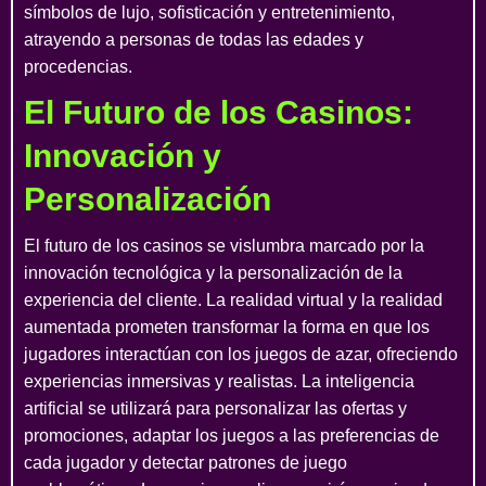
símbolos de lujo, sofisticación y entretenimiento,
atrayendo a personas de todas las edades y
procedencias.
El Futuro de los Casinos:
Innovación y
Personalización
El futuro de los casinos se vislumbra marcado por la
innovación tecnológica y la personalización de la
experiencia del cliente. La realidad virtual y la realidad
aumentada prometen transformar la forma en que los
jugadores interactúan con los juegos de azar, ofreciendo
experiencias inmersivas y realistas. La inteligencia
artificial se utilizará para personalizar las ofertas y
promociones, adaptar los juegos a las preferencias de
cada jugador y detectar patrones de juego