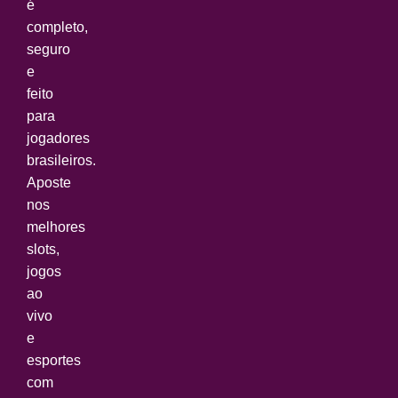
é
completo,
seguro
e
feito
para
jogadores
brasileiros.
Aposte
nos
melhores
slots,
jogos
ao
vivo
e
esportes
com