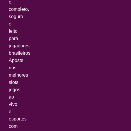
é
completo,
seguro
e
feito
para
jogadores
brasileiros.
Aposte
nos
melhores
slots,
jogos
ao
vivo
e
esportes
com