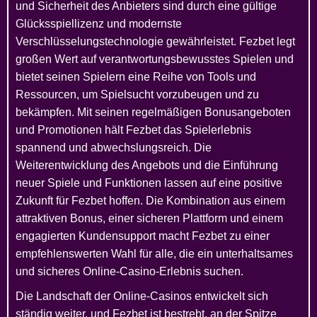
und Sicherheit des Anbieters sind durch eine gültige
Glücksspiellizenz und modernste
Verschlüsselungstechnologie gewährleistet. Fezbet legt
großen Wert auf verantwortungsbewusstes Spielen und
bietet seinen Spielern eine Reihe von Tools und
Ressourcen, um Spielsucht vorzubeugen und zu
bekämpfen. Mit seinen regelmäßigen Bonusangeboten
und Promotionen hält Fezbet das Spielerlebnis
spannend und abwechslungsreich. Die
Weiterentwicklung des Angebots und die Einführung
neuer Spiele und Funktionen lassen auf eine positive
Zukunft für Fezbet hoffen. Die Kombination aus einem
attraktiven Bonus, einer sicheren Plattform und einem
engagierten Kundensupport macht Fezbet zu einer
empfehlenswerten Wahl für alle, die ein unterhaltsames
und sicheres Online-Casino-Erlebnis suchen.
Die Landschaft der Online-Casinos entwickelt sich
ständig weiter, und Fezbet ist bestrebt, an der Spitze