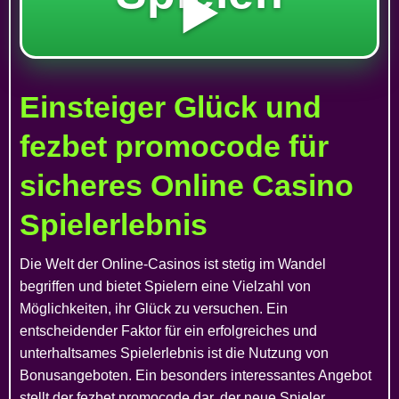
▶️
Einsteiger Glück und
fezbet promocode für
sicheres Online Casino
Spielerlebnis
Die Welt der Online-Casinos ist stetig im Wandel
begriffen und bietet Spielern eine Vielzahl von
Möglichkeiten, ihr Glück zu versuchen. Ein
entscheidender Faktor für ein erfolgreiches und
unterhaltsames Spielerlebnis ist die Nutzung von
Bonusangeboten. Ein besonders interessantes Angebot
stellt der fezbet promocode dar, der neue Spieler