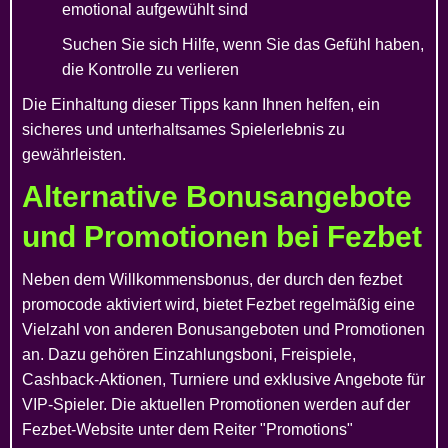
emotional aufgewühlt sind
Suchen Sie sich Hilfe, wenn Sie das Gefühl haben,
die Kontrolle zu verlieren
Die Einhaltung dieser Tipps kann Ihnen helfen, ein
sicheres und unterhaltsames Spielerlebnis zu
gewährleisten.
Alternative Bonusangebote
und Promotionen bei Fezbet
Neben dem Willkommensbonus, der durch den
fezbet
promocode
aktiviert wird, bietet Fezbet regelmäßig eine
Vielzahl von anderen Bonusangeboten und Promotionen
an. Dazu gehören Einzahlungsboni, Freispiele,
Cashback-Aktionen, Turniere und exklusive Angebote für
VIP-Spieler. Die aktuellen Promotionen werden auf der
Fezbet-Website unter dem Reiter "Promotions"