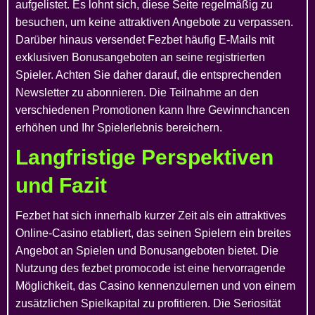
aufgelistet. Es lohnt sich, diese Seite regelmäßig zu
besuchen, um keine attraktiven Angebote zu verpassen.
Darüber hinaus versendet Fezbet häufig E-Mails mit
exklusiven Bonusangeboten an seine registrierten
Spieler. Achten Sie daher darauf, die entsprechenden
Newsletter zu abonnieren. Die Teilnahme an den
verschiedenen Promotionen kann Ihre Gewinnchancen
erhöhen und Ihr Spielerlebnis bereichern.
Langfristige Perspektiven
und Fazit
Fezbet hat sich innerhalb kurzer Zeit als ein attraktives
Online-Casino etabliert, das seinen Spielern ein breites
Angebot an Spielen und Bonusangeboten bietet. Die
Nutzung des
fezbet promocode
ist eine hervorragende
Möglichkeit, das Casino kennenzulernen und von einem
zusätzlichen Spielkapital zu profitieren. Die Seriosität