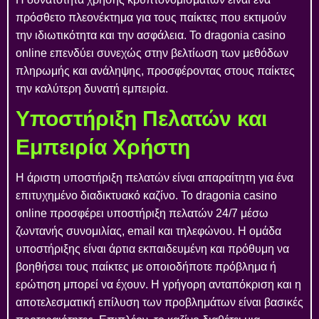
πρόσθετο πλεονέκτημα για τους παίκτες που εκτιμούν
την ιδιωτικότητα και την ασφάλεια. Το dragonia casino
online επενδύει συνεχώς στην βελτίωση των μεθόδων
πληρωμής και ανάληψης, προσφέροντας στους παίκτες
την καλύτερη δυνατή εμπειρία.
Υποστήριξη Πελατών και
Εμπειρία Χρήστη
Η άριστη υποστήριξη πελατών είναι απαραίτητη για ένα
επιτυχημένο διαδικτυακό καζίνο. Το dragonia casino
online προσφέρει υποστήριξη πελατών 24/7 μέσω
ζωντανής συνομιλίας, email και τηλεφώνου. Η ομάδα
υποστήριξης είναι άρτια εκπαιδευμένη και πρόθυμη να
βοηθήσει τους παίκτες με οποιοδήποτε πρόβλημα ή
ερώτηση μπορεί να έχουν. Η γρήγορη ανταπόκριση και η
αποτελεσματική επίλυση των προβλημάτων είναι βασικές