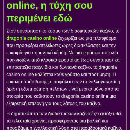
online, η τύχη σου
περιμένει εδώ
Στον συναρπαστικό κόσμο των διαδικτυακών καζίνο, το
dragonia casino online
ξεχωρίζει ως μια πλατφόρμα
που προσφέρει ατελείωτες ώρες διασκέδασης και την
ευκαιρία για σημαντικά κέρδη. Με μια τεράστια ποικιλία
παιχνιδιών, από κλασικά φρουτάκια έως συναρπαστικά
επιτραπέζια παιχνίδια και ζωντανά καζίνο, το dragonia
casino online καλύπτει κάθε γούστο και προτίμηση. Η
ευκολία πρόσβασης, η ασφάλεια των συναλλαγών και η
άριστη εξυπηρέτηση πελατών είναι μερικά μόνο από τα
στοιχεία που καθιστούν το dragonia casino online μια
εξαιρετική επιλογή για τους λάτρεις του καζίνο.
Η δημοτικότητα των διαδικτυακών καζίνο έχει εκτοξευθεί
τα τελευταία χρόνια, προσφέροντας μια βολική και
προσβάσιμη εναλλακτική λύση στα παραδοσιακά καζίνο.