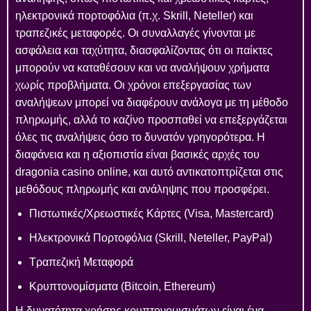
ηλεκτρονικά πορτοφόλια (π.χ. Skrill, Neteller) και
τραπεζικές μεταφορές. Οι συναλλαγές γίνονται με
ασφάλεια και ταχύτητα, διασφαλίζοντας ότι οι παίκτες
μπορούν να καταθέσουν και να αναλήψουν χρήματα
χωρίς προβλήματα. Οι χρόνοι επεξεργασίας των
αναλήψεων μπορεί να διαφέρουν ανάλογα με τη μέθοδο
πληρωμής, αλλά το καζίνο προσπαθεί να επεξεργάζεται
όλες τις αναλήψεις όσο το δυνατόν γρηγορότερα. Η
διαφάνεια και η αξιοπιστία είναι βασικές αρχές του
dragonia casino online, και αυτό αντικατοπτρίζεται στις
μεθόδους πληρωμής και ανάληψης που προσφέρει.
Πιστωτικές/Χρεωστικές Κάρτες (Visa, Mastercard)
Ηλεκτρονικά Πορτοφόλια (Skrill, Neteller, PayPal)
Τραπεζική Μεταφορά
Κρυπτονομίσματα (Bitcoin, Ethereum)
Η δυνατότητα χρήσης κρυπτονομισμάτων είναι ένα