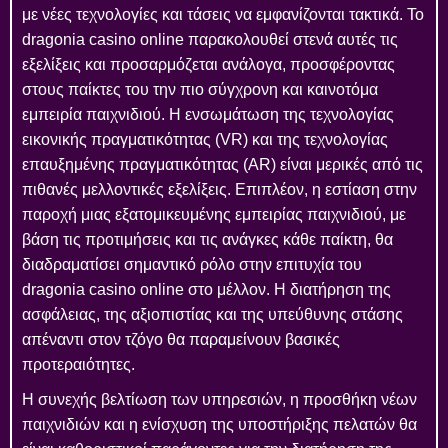
με νέες τεχνολογίες και τάσεις να εμφανίζονται τακτικά. Το
dragonia casino online παρακολουθεί στενά αυτές τις
εξελίξεις και προσαρμόζεται ανάλογα, προσφέροντας
στους παίκτες του την πιο σύγχρονη και καινοτόμα
εμπειρία παιχνιδιού. Η ενσωμάτωση της τεχνολογίας
εικονικής πραγματικότητας (VR) και της τεχνολογίας
επαυξημένης πραγματικότητας (AR) είναι μερικές από τις
πιθανές μελλοντικές εξελίξεις. Επιπλέον, η εστίαση στην
παροχή μιας εξατομικευμένης εμπειρίας παιχνιδιού, με
βάση τις προτιμήσεις και τις ανάγκες κάθε παίκτη, θα
διαδραματίσει σημαντικό ρόλο στην επιτυχία του
dragonia casino online στο μέλλον. Η διατήρηση της
ασφάλειας, της αξιοπιστίας και της υπεύθυνης στάσης
απέναντι στον τζόγο θα παραμείνουν βασικές
προτεραιότητες.
Η συνεχής βελτίωση των υπηρεσιών, η προσθήκη νέων
παιχνιδιών και η ενίσχυση της υποστήριξης πελατών θα