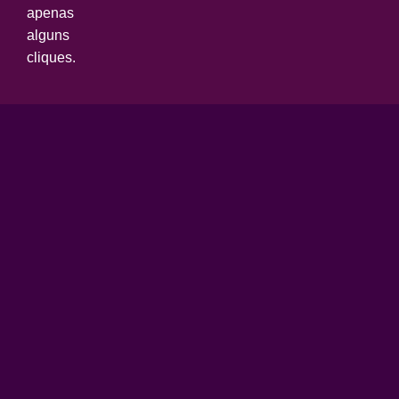
apenas
alguns
cliques.