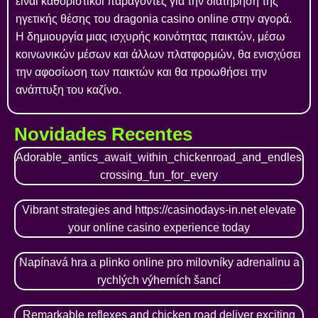
είναι καθοριστικοί παράγοντες για την διατήρηση της
ηγετικής θέσης του dragonia casino online στην αγορά.
Η δημιουργία μιας ισχυρής κοινότητας παικτών, μέσω
κοινωνικών μέσων και άλλων πλατφορμών, θα ενισχύσει
την αφοσίωση των παικτών και θα προωθήσει την
ανάπτυξη του καζίνο.
Novidades Recentes
Adorable_antics_await_within_chickenroad_and_endless_r
crossing_fun_for_every
Vibrant strategies and https://casinodays-in.net elevate
your online casino experience today
Napínavá hra a plinko online pro milovníky adrenalinu a
rychlých výherních šancí
Remarkable reflexes and chicken road deliver exciting