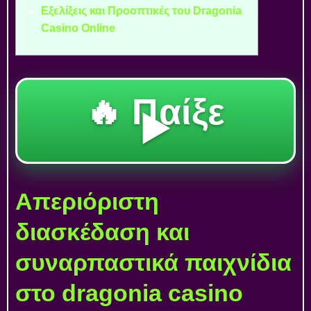
Εξελίξεις και Προοπτικές του Dragonia
Casino Online
🔥 Παίξε
▶️
Απεριόριστη
διασκέδαση και
συναρπαστικά παιχνίδια
στο dragonia casino