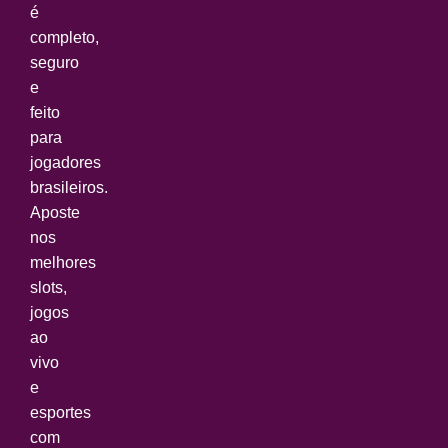
é
completo,
seguro
e
feito
para
jogadores
brasileiros.
Aposte
nos
melhores
slots,
jogos
ao
vivo
e
esportes
com