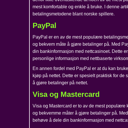
mest komfortable og enkle å bruke. I denne art
betalingsmetodene blant norske spillere.
PayPal
PayPal er en av de mest populære betalingsmeto
og bekvem måte å gjøre betalinger på. Med Pay
din bankinformasjon med nettcasinoet. Dette er s
personlige informasjon med nettbaserte virkso
En annen fordel med PayPal er at du kan bruke 
kjøp på nettet. Dette er spesielt praktisk for d
å gjøre betalinger på nettet.
Visa og Mastercard
Visa og Mastercard er to av de mest populære kre
og bekvemme måter å gjøre betalinger på. Med 
behøve å dele din bankinformasjon med nettca