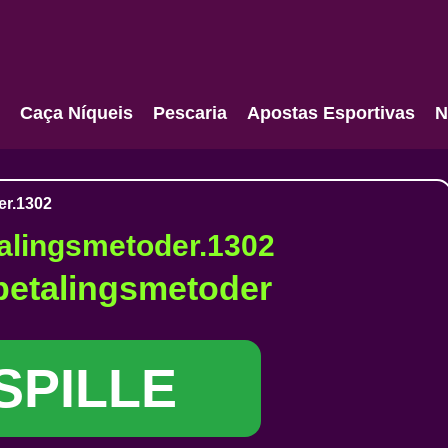
Caça Níqueis
Pescaria
Apostas Esportivas
N
er.1302
alingsmetoder.1302
betalingsmetoder
 SPILLE