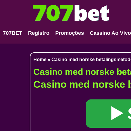
707BET
Registro
Promoções
Cassino Ao Vivo
Home
»
Casino med norske betalingsmetod
Casino med norske bet
Casino med norske 
▶️