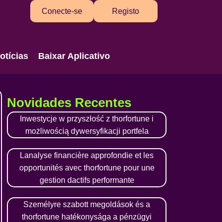
Conecte-se
Registo
otícias
Baixar Aplicativo
Novidades Recentes
Inwestycje w przyszłość z thorfortune i
możliwością dywersyfikacji portfela
Lanalyse financière approfondie et les
opportunités avec thorfortune pour une
gestion dactifs performante
Személyre szabott megoldások és a
thorfortune hatékonysága a pénzügyi