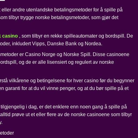
t eller andre utenlandske betalingsmetoder for å spille på
 som tilbyr trygge norske betalingsmetoder, som gjør det
k casino
, som tilbyr en rekke spilleautomater og bordspill. De
toder, inkludert Vipps, Danske Bank og Nordea.
gsmetoder er Casino Norge og Norske Spill. Disse casinoene
rdspill, og de er alle lisensiert og regulert av norske
forstå vilkårene og betingelsene for hver casino før du begynner
en garanti for at du vil vinne penger, og at du bør spille på et
lgjengelig i dag, er det enklere enn noen gang å spille på
lltid prøve ut et eller flere av de norske casinoene som tilbyr
y.
etoder