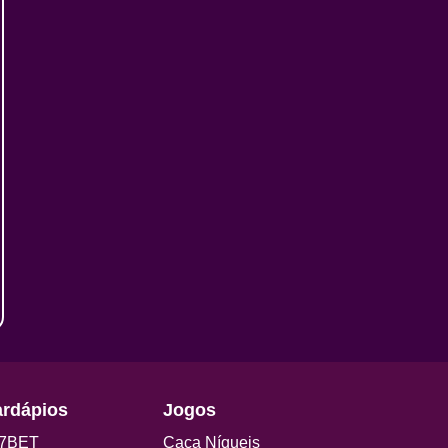
rdápios
Jogos
7BET
Caça Níqueis