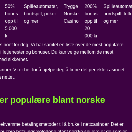
50%
Spilleautomater,
Trygge
200%
Spilleautomat
bonus
bordspill, poker
Norske
bonus
bordspill, lott
opp til
og mer
Casino
opp til
og mer
5 000
20
kr
000 kr
casinoet for deg. Vi har samlet en liste over de mest populære
spilletjenester og bonuser. Du kan velge mellom de mest
med sikkerhet.
noer. Vi er her for å hjelpe deg å finne det perfekte casinoet
 nettet.
er populære blant norske
 bekvemme betalingsmetoder til å bruke i nettcasinoer. Det er
opulære betalingsmetodene blant norske spillere er de som er