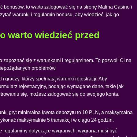
ć bonusów, to warto zalogować się na stronę Malina Casino i
ytać warunki i regulamin bonusu, aby wiedzieć, jak go
co warto wiedzieć przed
o zapoznać się z warunkami i regulaminem. To pozwoli Ci na
e niepożądanych problemów.
h graczy, którzy spełniają warunki rejestracji. Aby
ormularz rejestracyjny, podając wymagane dane, takie jak
estrowaniu się, możesz zalogować się do swojego konta,
nki gry: minimalna kwota depozytu to 10 PLN, a maksymalna
ykonać maksymalnie 5 transakcji w ciągu 24 godzin.
e regulaminy dotyczące wygranych: wygrana musi być