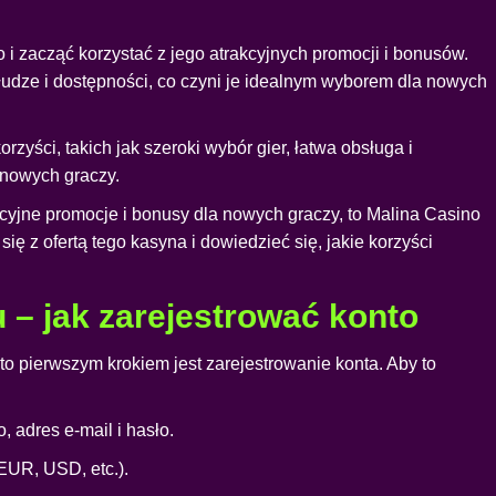
 i zacząć korzystać z jego atrakcyjnych promocji i bonusów.
łudze i dostępności, co czyni je idealnym wyborem dla nowych
rzyści, takich jak szeroki wybór gier, łatwa obsługa i
 nowych graczy.
akcyjne promocje i bonusy dla nowych graczy, to Malina Casino
ę z ofertą tego kasyna i dowiedzieć się, jakie korzyści
u – jak zarejestrować konto
to pierwszym krokiem jest zarejestrowanie konta. Aby to
 adres e-mail i hasło.
EUR, USD, etc.).