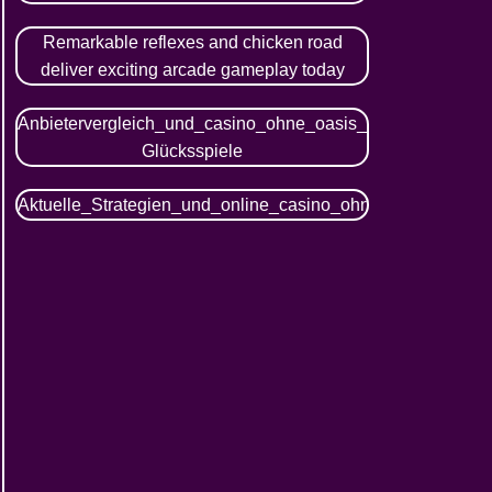
Remarkable reflexes and chicken road
deliver exciting arcade gameplay today
Anbietervergleich_und_casino_ohne_oasis_online_für_mod
Glücksspiele
Aktuelle_Strategien_und_online_casino_ohne_oasis_für_ri