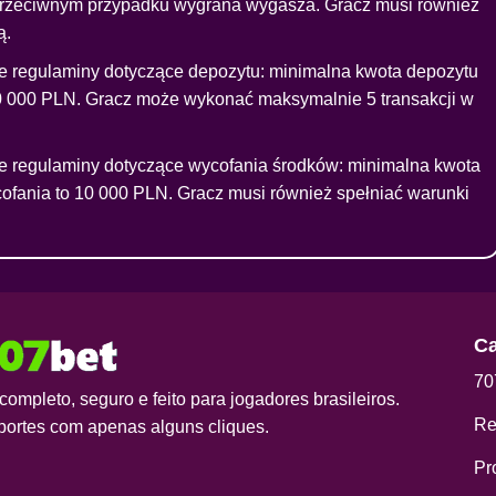
 przeciwnym przypadku wygrana wygasza. Gracz musi również
ą.
e regulaminy dotyczące depozytu: minimalna kwota depozytu
0 000 PLN. Gracz może wykonać maksymalnie 5 transakcji w
e regulaminy dotyczące wycofania środków: minimalna kwota
fania to 10 000 PLN. Gracz musi również spełniać warunki
Ca
70
completo, seguro e feito para jogadores brasileiros.
Re
sportes com apenas alguns cliques.
Pr