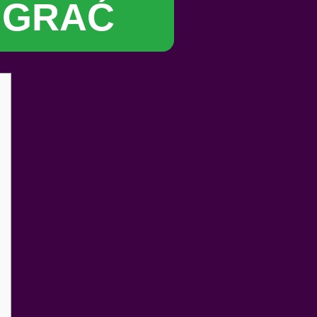
️ GRAĆ