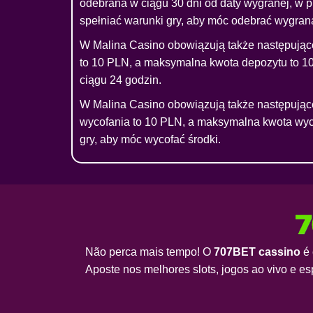
odebrana w ciągu 30 dni od daty wygranej, w
spełniać warunki gry, aby móc odebrać wygran
W Malina Casino obowiązują także następując
to 10 PLN, a maksymalna kwota depozytu to 1
ciągu 24 godzin.
W Malina Casino obowiązują także następując
wycofania to 10 PLN, a maksymalna kwota wyco
gry, aby móc wycofać środki.
Não perca mais tempo! O
707BET cassino
é 
Aposte nos melhores slots, jogos ao vivo e e