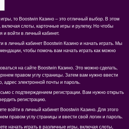
игры, то Boostwin Казино – это отличный выбор. В этом
 включая слоты, карточные игры и рулетку. Но чтобы
я и войти в личный кабинет.
и в личный кабинет Boostwin Казино и начать играть. Мы
мендации, чтобы помочь вам начать играть как можно
ваться на сайте Boostwin Казино. Это можно сделать,
верхнем правом углу страницы. Затем вам нужно ввести
, адрес электронной почты и пароль.
исьмо с подтверждением регистрации. Вам нужно открыть
твердить регистрацию.
е войти в личный кабинет Boostwin Казино. Для этого
хнем правом углу страницы и ввести свой логин и пароль.
ете начать играть в различные игры, включая слоты,