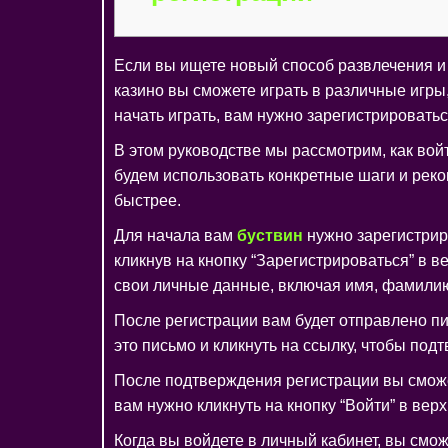
Если вы ищете новый способ развлечения и 
казино вы сможете играть в различные игры,
начать играть, вам нужно зарегистрироватьс
В этом руководстве мы рассмотрим, как войт
будем использовать конкретные шаги и реко
быстрее.
Для начала вам
буствин
нужно зарегистриро
кликнув на кнопку “Зарегистрироваться” в 
свои личные данные, включая имя, фамилию
После регистрации вам будет отправлено п
это письмо и кликнуть на ссылку, чтобы под
После подтверждения регистрации вы сможет
вам нужно кликнуть на кнопку “Войти” в вер
Когда вы войдете в личный кабинет, вы смож