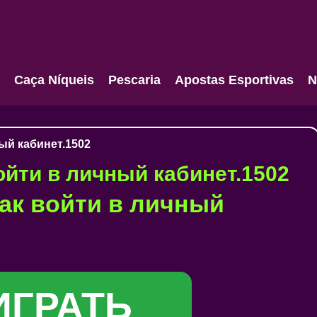
Caça Níqueis
Pescaria
Apostas Esportivas
N
ный кабинет.1502
ойти в личный кабинет.1502
как войти в личный
 ИГРАТЬ