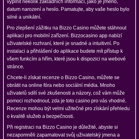
vyplnit několik základních informací, jako je jméno,
datum narození a heslo. Pamatujte, aby vaše heslo bylo
silné a unikátní.
Pro zlepšení zážitku na Bizzo Casino můžete stáhnout
aplikaci pro mobilní zařízení. Bizzocasino app nabízí
uživatelské rozhraní, které je snadné a intuitivní. Po
instalaci a přihlášení do aplikace budete mít přístup k
všem funkcím a hřím, které jsou k dispozici na webové
stránce.
Chcete-li získat recenze o Bizzo Casino, můžete se
obrátit na online fóra nebo sociální média. Mnoho
uživatelů sdílí své zkušenosti a názory, což vám může
pomoci rozhodnout, zda je toto casino pro vás vhodné.
Recenze mohou být velmi užitečné pro získání přehledu
o kvalitě služeb a bezpečnosti.
Při registraci na Bizzo Casino je důležité, abyste si
nezapomněli zapamatovat svůj uživatelský jmena a