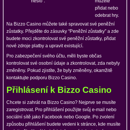
heslo”.
můžete
přidat nebo
odebrat hry.
Na Bizzo Casino můžete také spravovat své peněžní
zůstatky. Přejděte do zásuvky “Peněžní zůstatky” a zde
budete moci zkontrolovat své peněžní zůstatky, přidat
nové zdroje platby a upravit existující.
Pro zabezpečení svého účtu, měli byste občas
kontrolovat své osobní údaje a zkontrolovat, zda nebyly
změněny. Pokud zjistíte, že byly změněny, okamžitě
kontaktujte podporu Bizzo Casino.
Přihlásení k Bizzo Casino
Chcete si zahrát na Bizzo Casino? Nejprve se musíte
zaregistrovat. Pro přihlášení použijte svůj e-mail nebo
sociální sítě jako Facebook nebo Google. Po zvolení
způsobu přihlášení budete vedeni k stránce, kde musíte