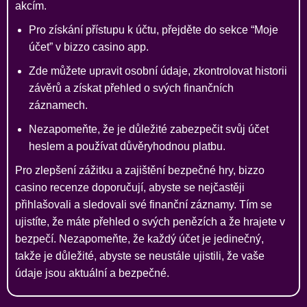
akcím.
Pro získání přístupu k účtu, přejděte do sekce “Moje
účet” v bizzo casino app.
Zde můžete upravit osobní údaje, zkontrolovat historii
závěrů a získat přehled o svých finančních
záznamech.
Nezapomeňte, že je důležité zabezpečit svůj účet
heslem a používat důvěryhodnou platbu.
Pro zlepšení zážitku a zajištění bezpečné hry, bizzo
casino recenze doporučují, abyste se nejčastěji
přihlašovali a sledovali své finanční záznamy. Tím se
ujistíte, že máte přehled o svých penězích a že hrajete v
bezpečí. Nezapomeňte, že každý účet je jedinečný,
takže je důležité, abyste se neustále ujistili, že vaše
údaje jsou aktuální a bezpečné.