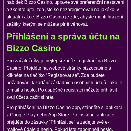
nabídek Bizzo Casino, upravte své preferenční nastavení
a zkontrolujte, zda jste se nezaregistrovali na jakékoliv
aktuální akce. Bizzo Casino je zde, abyste mohli hrazení
zážitky, kterým se můžete plně věnovat.
Přihlášení a správa účtu na
Bizzo Casino
Pro začátečníky je nejlepší začít s registrací na Bizzo
Casino. Přejděte na webové stránky bizzocasino a
klikněte na tlačítko “Registrovat se”. Zde budete
požadováni k zadání základních osobních údajů, jako je
e-mail a heslo. Po úspěšné registraci můžete přihlásit
svůj účet a začít si hrát.
Pro přihlášení na Bizzo Casino app, stáhněte si aplikaci
z Google Play nebo App Store. Po instalaci aplikace
přejděte do zásuvky “Přihlásit se” a zadejte své e-
mailové údaje a heslo. Pokud jste zapomněli heslo,