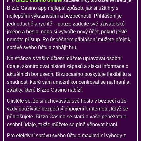
Pro
bizzo casino online
začátečníky a zkušené hráči je
Bizzo Casino app nejlepší způsob, jak si užít hry s
nejlepšími výkaznostmi a bezpečností. Přihlášení je
jednoduché a rychlé – pouze zadejte své uživatelské
jméno a heslo, nebo si vytvořte nový účet, pokud ještě
nemáte přístup. Po úspěšném přihlášení můžete přejít k
správě svého účtu a zahájit hru.
Na stránce s vaším účtem můžete upravovat osobní
údaje, zkontrolovat historii zápasů a získat informace o
aktuálních bonusech. Bizzocasino poskytuje flexibilitu a
snadnost, které vám umožní koncentrovat se na hraní a
zážitky, které Bizzo Casino nabízí.
Ujistěte se, že si uchováváte své heslo v bezpečí a že
vždy používáte bezpečný připojení k internetu, když se
přihlašujete. Bizzo Casino se stará o vaše penězata a
osobní údaje, takže můžete se plně věnovat hraní.
Pro efektivní správu svého účtu a maximální výhody z