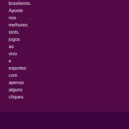
brasileiros.
Aposte
nos
melhores
slots,
jogos
ao
vivo
e
esportes
com
apenas
alguns
cliques.