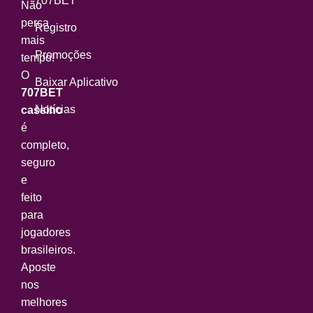
707BET
Não
perca
Registro
mais
Promoções
tempo!
O
Baixar Aplicativo
707BET
Notícias
cassino
é
completo,
seguro
e
feito
para
jogadores
brasileiros.
Aposte
nos
melhores