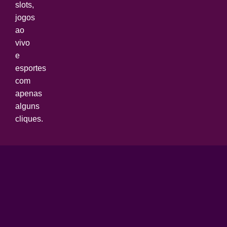
slots,
jogos
ao
vivo
e
esportes
com
apenas
alguns
cliques.