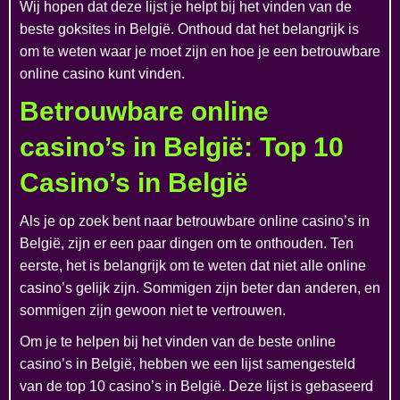
Wij hopen dat deze lijst je helpt bij het vinden van de
beste goksites in België. Onthoud dat het belangrijk is
om te weten waar je moet zijn en hoe je een betrouwbare
online casino kunt vinden.
Betrouwbare online
casino’s in België: Top 10
Casino’s in België
Als je op zoek bent naar betrouwbare online casino’s in
België, zijn er een paar dingen om te onthouden. Ten
eerste, het is belangrijk om te weten dat niet alle online
casino’s gelijk zijn. Sommigen zijn beter dan anderen, en
sommigen zijn gewoon niet te vertrouwen.
Om je te helpen bij het vinden van de beste online
casino’s in België, hebben we een lijst samengesteld
van de top 10 casino’s in België. Deze lijst is gebaseerd