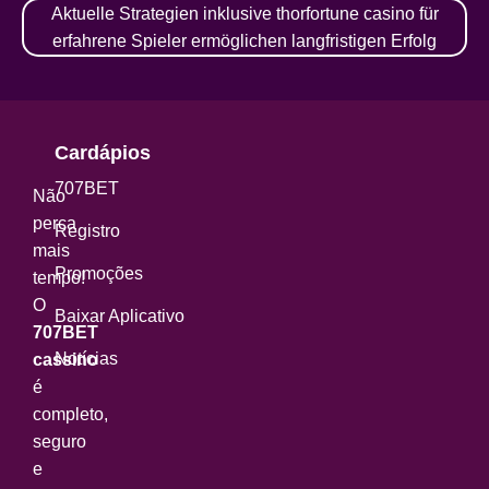
Aktuelle Strategien inklusive thorfortune casino für
erfahrene Spieler ermöglichen langfristigen Erfolg
Cardápios
707BET
Não
perca
Registro
mais
Promoções
tempo!
O
Baixar Aplicativo
707BET
Notícias
cassino
é
completo,
seguro
e