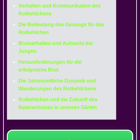
Verhalten und Kommunikation des
Rotkehlchens
Die Bedeutung des Gesangs für das
Rotkehlchen
Brutverhalten und Aufzucht der
Jungen
Herausforderungen für die
erfolgreiche Brut
Die Jahreszeitliche Dynamik und
Wanderungen des Rotkehlchens
Rotkehlchen und die Zukunft des
Naturschutzes in unseren Gärten