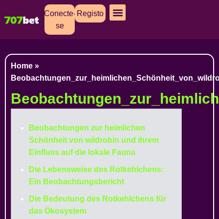
Conecte-
Registo
se
Cassino Ao Vivo
Caça Níqueis
Apostas Esportivas
Baixar Aplicativo
Home
»
Beobachtungen_zur_heimlichen_Schönheit_von_wildro
Beobachtungen_zur_heimlich
Beobachtungen zur heimlichen
Schönheit von wildrobin und ihrem
Einfluss auf die lokale Fauna
Die Lebensweise des Rotkehlchens:
Ein Beobachtungsbericht
Die Bedeutung des Rotkehlchens für
das Ökosystem