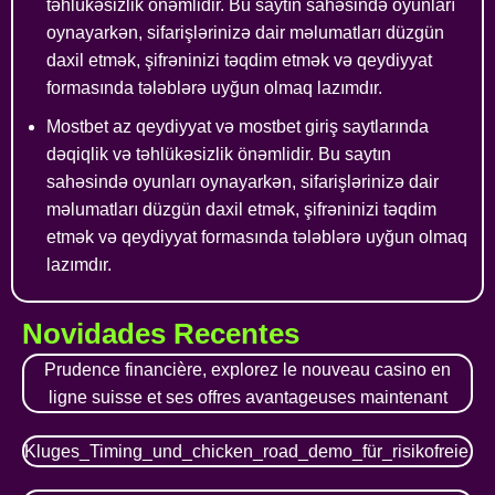
təhlükəsizlik önəmlidir. Bu saytın sahəsində oyunları
oynayarkən, sifarişlərinizə dair məlumatları düzgün
daxil etmək, şifrəninizi təqdim etmək və qeydiyyat
formasında tələblərə uyğun olmaq lazımdır.
Mostbet az qeydiyyat və mostbet giriş saytlarında
dəqiqlik və təhlükəsizlik önəmlidir. Bu saytın
sahəsində oyunları oynayarkən, sifarişlərinizə dair
məlumatları düzgün daxil etmək, şifrəninizi təqdim
etmək və qeydiyyat formasında tələblərə uyğun olmaq
lazımdır.
Novidades Recentes
Prudence financière, explorez le nouveau casino en
ligne suisse et ses offres avantageuses maintenant
Kluges_Timing_und_chicken_road_demo_für_risikofreie_