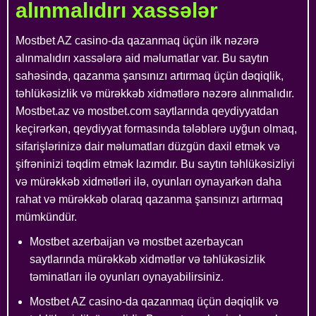
alınmalıdırı xassələr
Mostbet AZ casino-da qazanmaq üçün ilk nəzərə
alınmalıdırı xassələrə aid məlumatlar var. Bu saytın
sahəsində, qazanma şansınızı artırmaq üçün dəqiqlik,
təhlükəsizlik və mürəkkəb xidmətlərə nəzərə alınmalıdır.
Mostbet.az və mostbet.com saytlarında qeydiyyatdan
keçirərkən, qeydiyyat formasında tələblərə uyğun olmaq,
sifarişlərinizə dair məlumatları düzgün daxil etmək və
şifrəninizi təqdim etmək lazımdır. Bu saytın təhlükəsizliyi
və mürəkkəb xidmətləri ilə, oyunları oynayarkən daha
rahat və mürəkkəb olaraq qazanma şansınızı artırmaq
mümkündür.
Mostbet azerbaijan və mostbet azerbaycan
saytlarında mürəkkəb xidmətlər və təhlükəsizlik
təminatları ilə oyunları oynayabilirsiniz.
Mostbet AZ casino-da qazanmaq üçün dəqiqlik və