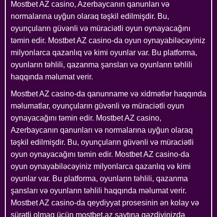
Mostbet AZ casino, Azerbaycanın qanunları və
normalarına uyğun olaraq təşkil edilmişdir. Bu,
oyunçuların güvənli və müraciətli oyun oynayacağını
təmin edir. Mostbet AZ casino-da oyun oynayabiləcəyiniz
milyonlarca qazanlıq və kimi oyunlar var. Bu platforma,
oyunların təhlili, qazanma şansları və oyunların təhlili
haqqında məlumat verir.
Mostbet AZ casino-da qanunname və xidmətlər haqqında
məlumatlar, oyunçuların güvənli və müraciətli oyun
oynayacağını təmin edir. Mostbet AZ casino,
Azerbaycanın qanunları və normalarına uyğun olaraq
təşkil edilmişdir. Bu, oyunçuların güvənli və müraciətli
oyun oynayacağını təmin edir. Mostbet AZ casino-da
oyun oynayabiləcəyiniz milyonlarca qazanlıq və kimi
oyunlar var. Bu platforma, oyunların təhlili, qazanma
şansları və oyunların təhlili haqqında məlumat verir.
Mostbet AZ casino-da qeydiyyat prosesinin ən kolay və
sürətli olmaq üçün mostbet.az saytına gəzdiyinizdə