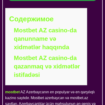
Содержимое
Mostbet AZ casino-da
qanunname və
xidmətlər haqqında
Mostbet AZ casino-da
qazanmaq və xidmətlər
istifadəsi
mostbet
AZ Azerbaycanın en populyar və en qarşılıqlı
kazino saytıdır. Mostbet azerbaycan və mostbet.az
saytları, Azerbaycanlılar üçün məhsulunun ən geniş və