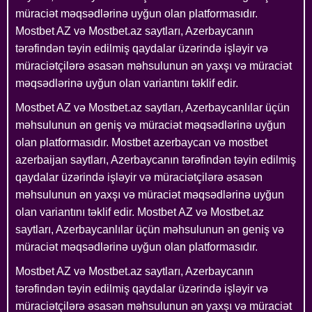
müraciət məqsədlərinə uyğun olan platformasıdır.
Mostbet AZ və Mostbet.az saytları, Azerbaycanın
tərəfindən təyin edilmiş qaydalar üzərində işləyir və
müraciətçilərə əsasən məhsulunun ən yaxşı və müraciət
məqsədlərinə uyğun olan variantını təklif edir.
Mostbet AZ və Mostbet.az saytları, Azerbaycanlılar üçün
məhsulunun ən geniş və müraciət məqsədlərinə uyğun
olan platformasıdır. Mostbet azerbaycan və mostbet
azerbaijan saytları, Azerbaycanın tərəfindən təyin edilmiş
qaydalar üzərində işləyir və müraciətçilərə əsasən
məhsulunun ən yaxşı və müraciət məqsədlərinə uyğun
olan variantını təklif edir. Mostbet AZ və Mostbet.az
saytları, Azerbaycanlılar üçün məhsulunun ən geniş və
müraciət məqsədlərinə uyğun olan platformasıdır.
Mostbet AZ və Mostbet.az saytları, Azerbaycanın
tərəfindən təyin edilmiş qaydalar üzərində işləyir və
müraciətçilərə əsasən məhsulunun ən yaxşı və müraciət