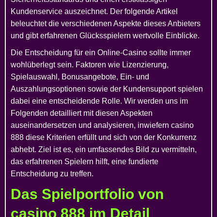
Kundenservice auszeichnet. Der folgende Artikel
beleuchtet die verschiedenen Aspekte dieses Anbieters
und gibt erfahrenen Glücksspielern wertvolle Einblicke.
Die Entscheidung für ein Online-Casino sollte immer
wohlüberlegt sein. Faktoren wie Lizenzierung,
Spielauswahl, Bonusangebote, Ein- und
Auszahlungsoptionen sowie der Kundensupport spielen
dabei eine entscheidende Rolle. Wir werden uns im
Folgenden detailliert mit diesen Aspekten
auseinandersetzen und analysieren, inwiefern casino
888 diese Kriterien erfüllt und sich von der Konkurrenz
abhebt. Ziel ist es, ein umfassendes Bild zu vermitteln,
das erfahrenen Spielern hilft, eine fundierte
Entscheidung zu treffen.
Das Spielportfolio von
casino 888 im Detail