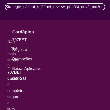
Strategie_sázení_s_22bet_review_přináší_nové_možnosti
Cardápios
707BET
Não
perca
Registro
mais
Promoções
tempo!
O
Baixar Aplicativo
707BET
Notícias
cassino
é
completo,
seguro
e
feito