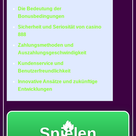
Die Bedeutung der
Bonusbedingungen
Sicherheit und Seriosität von casino
888
Zahlungsmethoden und
Auszahlungsgeschwindigkeit
Kundenservice und
Benutzerfreundlichkeit
Innovative Ansätze und zukünftige
Entwicklungen
🔥
Spielen