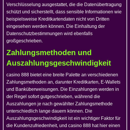
Verschlüsselung ausgestattet, die die Datenübertragung
schützt und sicherstellt, dass sensible Informationen wie
beispielsweise Kreditkartendaten nicht von Dritten
eingesehen werden können. Die Einhaltung der
Datenschutzbestimmungen wird ebenfalls
großgeschrieben.
Zahlungsmethoden und
Auszahlungsgeschwindigkeit
casino 888 bietet eine breite Palette an verschiedenen
Zahlungsmethoden an, darunter Kreditkarten, E-Wallets
und Banküberweisungen. Die Einzahlungen werden in
der Regel sofort gutgeschrieben, während die
Auszahlungen je nach gewählter Zahlungsmethode
unterschiedlich lange dauern können. Die
Auszahlungsgeschwindigkeit ist ein wichtiger Faktor für
die Kundenzufriedenheit, und casino 888 hat hier einen