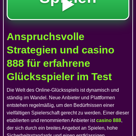
▶️
Anspruchsvolle
Strategien und casino
888 für erfahrene
Glücksspieler im Test
Die Welt des Online-Glücksspiels ist dynamisch und
ständig im Wandel. Neue Anbieter und Plattformen
entstehen regelmäßig, um den Bedürfnissen einer
vielfältigen Spielerschaft gerecht zu werden. Einer dieser
etablierten und renommierten Anbieter ist
casino 888
,
der sich durch ein breites Angebot an Spielen, hohe
Sicherheitsstandards und einen erstklassigen