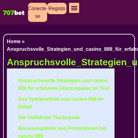
Conecte-
Registo
se
Cassino Ao Vivo
Caça Níqueis
Apostas Esportivas
Baixar Aplicativo
Home
»
Anspruchsvolle_Strategien_und_casino_888_für_erfah
Anspruchsvolle_Strategien_u
Anspruchsvolle Strategien und casino
888 für erfahrene Glücksspieler im Test
Das Spielportfolio von casino 888 im
Detail
Die Vielfalt der Tischspiele
Bonusangebote und Promotionen bei
casino 888