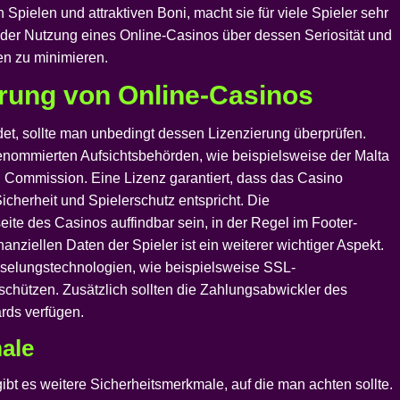
 Spielen und attraktiven Boni, macht sie für viele Spieler sehr
or der Nutzung eines Online-Casinos über dessen Seriosität und
ken zu minimieren.
erung von Online-Casinos
det, sollte man unbedingt dessen Lizenzierung überprüfen.
enommierten Aufsichtsbehörden, wie beispielsweise der Malta
Commission. Eine Lizenz garantiert, dass das Casino
cherheit und Spielerschutz entspricht. Die
eite des Casinos auffindbar sein, in der Regel im Footer-
anziellen Daten der Spieler ist ein weiterer wichtiger Aspekt.
sselungstechnologien, wie beispielsweise SSL-
chützen. Zusätzlich sollten die Zahlungsabwickler des
rds verfügen.
ale
bt es weitere Sicherheitsmerkmale, auf die man achten sollte.