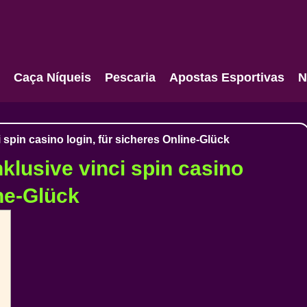
Caça Níqueis
Pescaria
Apostas Esportivas
N
i spin casino login, für sicheres Online-Glück
nklusive vinci spin casino
ine-Glück