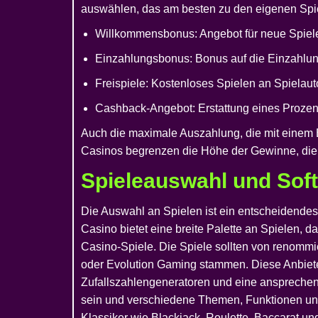
auswählen, das am besten zu den eigenen Spi
Willkommensbonus: Angebot für neue Spiel
Einzahlungsbonus: Bonus auf die Einzahlu
Freispiele: Kostenloses Spielen an Spielau
Cashback-Angebot: Erstattung eines Prozent
Auch die maximale Auszahlung, die mit einem B
Casinos begrenzen die Höhe der Gewinne, die
Spieleauswahl und Sof
Die Auswahl an Spielen ist ein entscheidendes
Casino bietet eine breite Palette an Spielen, 
Casino-Spiele. Die Spiele sollten von renommi
oder Evolution Gaming stammen. Diese Anbieter 
Zufallszahlengeneratoren und eine ansprechend
sein und verschiedene Themen, Funktionen und
Klassiker wie Blackjack, Roulette, Baccarat un