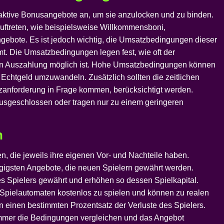
traktive Bonusangebote an, um sie anzulocken und zu binden.
ftreten, wie beispielsweise Willkommensboni,
gebote. Es ist jedoch wichtig, die Umsatzbedingungen dieser
mt. Die Umsatzbedingungen legen fest, wie oft der
in Auszahlung möglich ist. Hohe Umsatzbedingungen können
Echtgeld umzuwandeln. Zusätzlich sollten die zeitlichen
tzanforderung in Frage kommen, berücksichtigt werden.
sgeschlossen oder tragen nur zu einem geringeren
n
, die jeweils ihre eigenen Vor- und Nachteile haben.
gigsten Angebote, die neuen Spielern gewährt werden.
s Spielers gewährt und erhöhen so dessen Spielkapital.
 Spielautomaten kostenlos zu spielen und können zu realen
 einen bestimmten Prozentsatz der Verluste des Spielers.
mmer die Bedingungen vergleichen und das Angebot