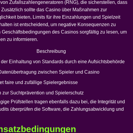
on Zufallszahlengeneratoren (RNG), die sicherstellen, dass
nd. Zusätzlich sollte das Casino über Maßnahmen zur
chkeit bieten, Limits für ihre Einzahlungen und Spielzeit
rhalten ist entscheidend, um negative Konsequenzen zu
n Geschäftsbedingungen des Casinos sorgfältig zu lesen, um
en zu informieren.
Beschreibung
 der Einhaltung von Standards durch eine Aufsichtsbehörde
Datenübertragung zwischen Spieler und Casino
t faire und zufällige Spielergebnisse
zur Suchtprävention und Spielerschutz
e Prüfstellen tragen ebenfalls dazu bei, die Integrität und
udits überprüfen die Software, die Zahlungsabwicklung und
msatzbedingungen