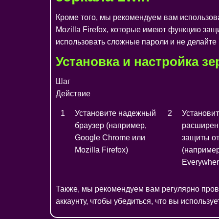
Кроме того, мы рекомендуем вам использов
Mozilla Firefox, которые имеют функцию защ
использовать сложные пароли и не делайте 
Установка и настройка зе
Шаг
Действие
1
Установите надежный
2
Установи
браузер (например,
расширен
Google Chrome или
защиты о
Mozilla Firefox)
(наприме
Everywher
Также, мы рекомендуем вам регулярно пров
аккаунту, чтобы убедиться, что вы использу