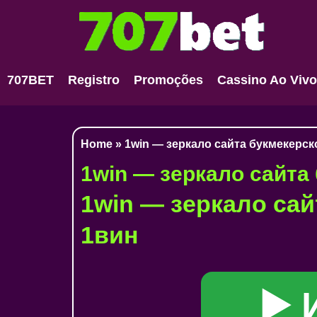
707BET
Registro
Promoções
Cassino Ao Vivo
Home
»
1win — зеркало сайта букмекерс
1win — зеркало сайта
1win — зеркало са
1вин
▶️