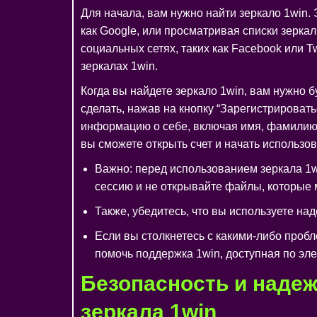
Для начала, вам нужно найти зеркало 1win.
как Google, или просматривая списки зеркал
социальных сетях, таких как Facebook или T
зеркалах 1win.
Когда вы найдете зеркало 1win, вам нужно б
сделать, нажав на кнопку “Зарегистрировать
информацию о себе, включая имя, фамилию,
вы сможете открыть счет и начать использов
Важно: перед использованием зеркала 1wi
сессию и не открывайте файлы, которые
Также, убедитесь, что вы используете над
Если вы столкнетесь с какими-либо проб
помочь поддержка 1win, доступная по эле
Безопасность и наде
зеркала 1win