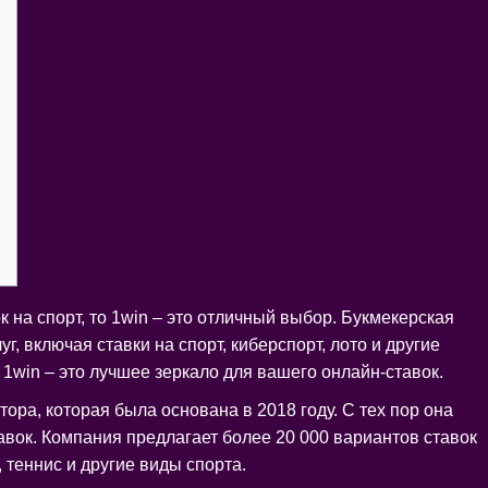
 на спорт, то 1win – это отличный выбор. Букмекерская
г, включая ставки на спорт, киберспорт, лото и другие
 1win – это лучшее зеркало для вашего онлайн-ставок.
ора, которая была основана в 2018 году. С тех пор она
авок. Компания предлагает более 20 000 вариантов ставок
, теннис и другие виды спорта.