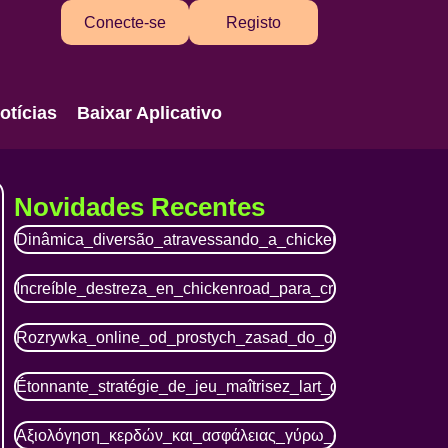
Conecte-se
Registo
otícias
Baixar Aplicativo
Novidades Recentes
Dinâmica_diversão_atravessando_a_chicken_road_garan
Increíble_destreza_en_chickenroad_para_cruzar_carreteras
Rozrywka_online_od_prostych_zasad_do_dużych_wygrany
Étonnante_stratégie_de_jeu_maîtrisez_lart_du_plinko_ga
Αξιολόγηση_κερδών_και_ασφάλειας_γύρω_από_το