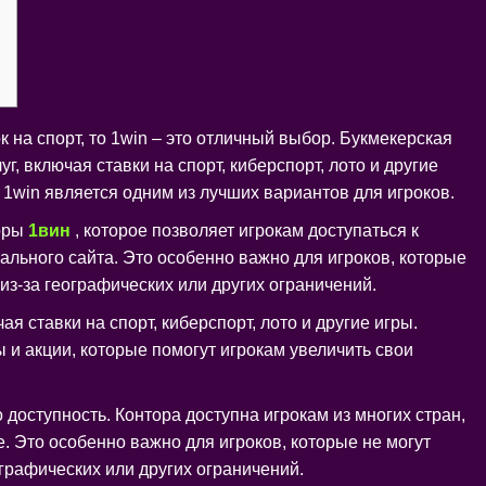
 на спорт, то 1win – это отличный выбор. Букмекерская
г, включая ставки на спорт, киберспорт, лото и другие
 1win является одним из лучших вариантов для игроков.
торы
1вин
, которое позволяет игрокам доступаться к
ального сайта. Это особенно важно для игроков, которые
из-за географических или других ограничений.
ая ставки на спорт, киберспорт, лото и другие игры.
 и акции, которые помогут игрокам увеличить свои
 доступность. Контора доступна игрокам из многих стран,
е. Это особенно важно для игроков, которые не могут
ографических или других ограничений.