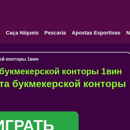
Caça Níqueis
Pescaria
Apostas Esportivas
N
кой конторы 1вин
 букмекерской конторы 1вин
йта букмекерской конторы
 ИГРАТЬ