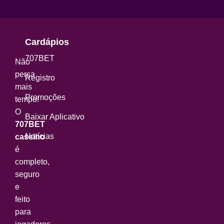
Cardápios
707BET
Não
perca
Registro
mais
Promoções
tempo!
O
Baixar Aplicativo
707BET
Notícias
cassino
é
completo,
seguro
e
feito
para