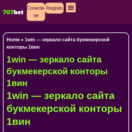
Conecte-
Registo
se
Cassino Ao Vivo
Caça Níqueis
Apostas Esportivas
Baixar Aplicativo
Home
»
1win — зеркало сайта букмекерской
конторы 1вин
1win — зеркало сайта
букмекерской конторы
1вин
1win — зеркало сайта
букмекерской конторы
1вин