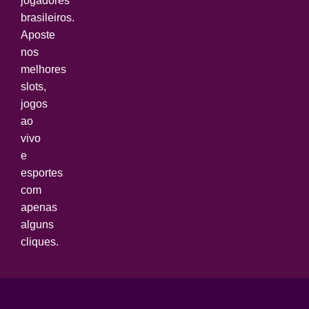
jogadores
brasileiros.
Aposte
nos
melhores
slots,
jogos
ao
vivo
e
esportes
com
apenas
alguns
cliques.