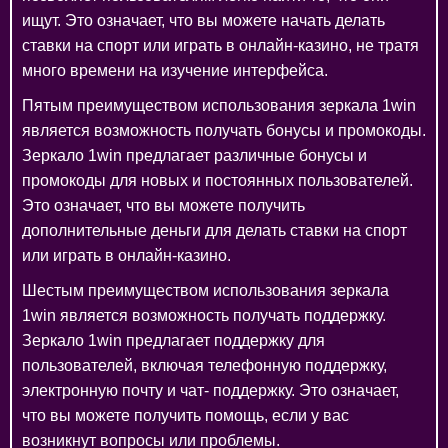
ищут. Это означает, что вы можете начать делать
ставки на спорт или играть в онлайн-казино, не тратя
много времени на изучение интерфейса.
Пятым преимуществом использования зеркала 1win
является возможность получать бонусы и промокоды.
Зеркало 1win предлагает различные бонусы и
промокоды для новых и постоянных пользователей.
Это означает, что вы можете получить
дополнительные деньги для делать ставки на спорт
или играть в онлайн-казино.
Шестым преимуществом использования зеркала
1win является возможность получать поддержку.
Зеркало 1win предлагает поддержку для
пользователей, включая телефонную поддержку,
электронную почту и чат- поддержку. Это означает,
что вы можете получить помощь, если у вас
возникнут вопросы или проблемы.