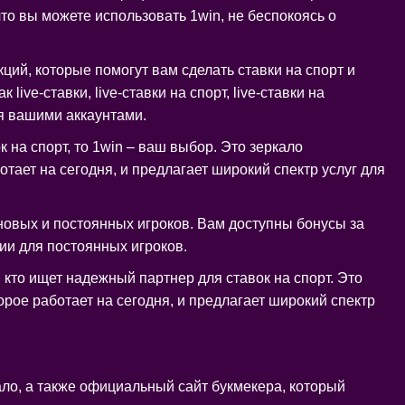
что вы можете использовать 1win, не беспокоясь о
ций, которые помогут вам сделать ставки на спорт и
live-ставки, live-ставки на спорт, live-ставки на
я вашими аккаунтами.
 на спорт, то 1win – ваш выбор. Это зеркало
тает на сегодня, и предлагает широкий спектр услуг для
 новых и постоянных игроков. Вам доступны бонусы за
ции для постоянных игроков.
, кто ищет надежный партнер для ставок на спорт. Это
орое работает на сегодня, и предлагает широкий спектр
кало, а также официальный сайт букмекера, который