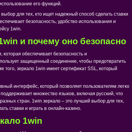
а использование его функций.
 выбор для тех, кто ищет надежный способ сделать ставки
беспечивает безопасность, удобство использования и
йсу 1win.
1win и почему оно безопасно
и, которая обеспечивает безопасность и
спользует защищенный соединение, чтобы предотвратить
е того, зеркало 1win имеет сертификат SSL, который
тивный интерфейс, который позволяет пользователям легко
о поддерживает множество языков, включая русский, что
разных стран. 1win зеркало – это лучший выбор для тех,
ть ставки и играть в онлайн-казино.
кало 1win