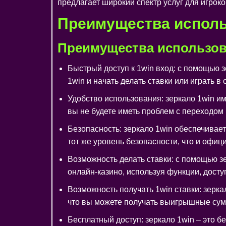
предлагает широкий спектр услуг для игроко
Преимущества исполь
Преимущества использова
Быстрый доступ к 1win вход: с помощью 
1win и начать делать ставки или играть в 
Удобство использования: зеркало 1win им
вы не будете иметь проблем с переходом 
Безопасность: зеркало 1win обеспечивает
тот же уровень безопасности, что и офиц
Возможность делать ставки: с помощью зе
онлайн-казино, используя функции, дост
Возможность получать 1win ставки: зеркал
что вы можете получать выигрышные сумм
Бесплатный доступ: зеркало 1win – это 