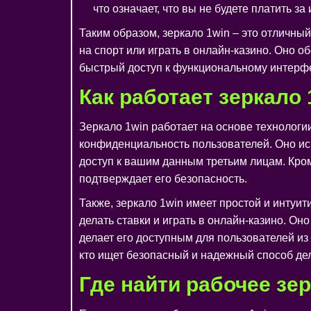
что означает, что вы не будете платить з
Таким образом, зеркало 1win – это отличный
на спорт или играть в онлайн-казино. Оно о
быстрый доступ к функциональному интерфе
Как работает зеркало 
Зеркало 1win работает на основе технологи
конфиденциальность пользователей. Оно и
доступ к вашим данным третьим лицам. Кром
подтверждает его безопасность.
Также, зеркало 1win имеет простой и интуи
делать ставки и играть в онлайн-казино. Он
делает его доступным для пользователей из 
кто ищет безопасный и надежный способ дела
Где найти рабочее зер