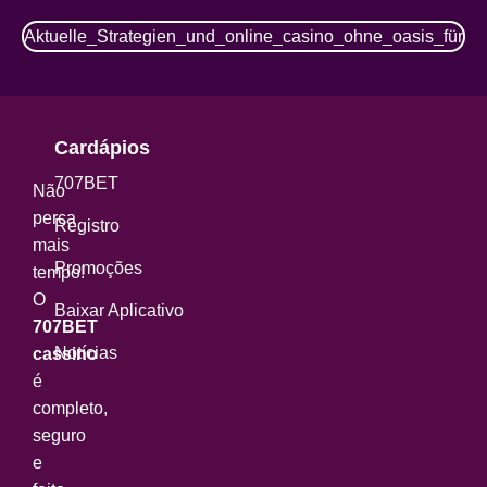
Aktuelle_Strategien_und_online_casino_ohne_oasis_für_r
Cardápios
707BET
Não
perca
Registro
mais
Promoções
tempo!
O
Baixar Aplicativo
707BET
Notícias
cassino
é
completo,
seguro
e