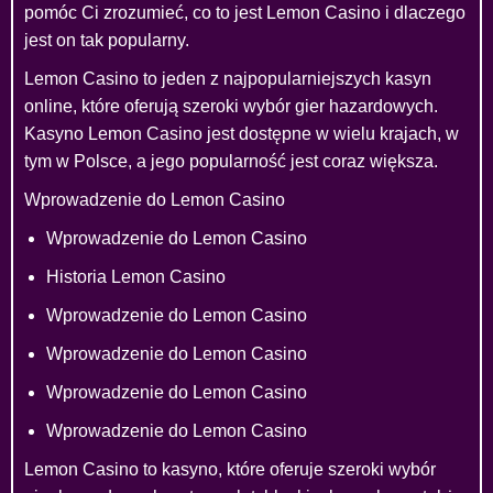
pomóc Ci zrozumieć, co to jest Lemon Casino i dlaczego
jest on tak popularny.
Lemon Casino to jeden z najpopularniejszych kasyn
online, które oferują szeroki wybór gier hazardowych.
Kasyno Lemon Casino jest dostępne w wielu krajach, w
tym w Polsce, a jego popularność jest coraz większa.
Wprowadzenie do Lemon Casino
Wprowadzenie do Lemon Casino
Historia Lemon Casino
Wprowadzenie do Lemon Casino
Wprowadzenie do Lemon Casino
Wprowadzenie do Lemon Casino
Wprowadzenie do Lemon Casino
Lemon Casino to kasyno, które oferuje szeroki wybór