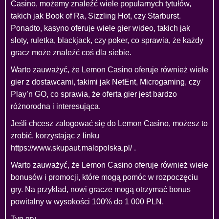
Casino, możemy znaleźć wiele popularnych tytułów,
takich jak Book of Ra, Sizzling Hot, czy Starburst.
Ponadto, kasyno oferuje wiele gier wideo, takich jak
sloty, ruletka, blackjack, czy poker, co sprawia, że każdy
gracz może znaleźć coś dla siebie.
Warto zauważyć, że Lemon Casino oferuje również wiele
gier z dostawcami, takimi jak NetEnt, Microgaming, czy
Play’n GO, co sprawia, że oferta gier jest bardzo
różnorodna i interesująca.
Jeśli chcesz zalogować się do Lemon Casino, możesz to
zrobić, korzystając z linku
https://www.skupaut.malopolska.pl/ .
Warto zauważyć, że Lemon Casino oferuje również wiele
bonusów i promocji, które mogą pomóc w rozpoczęciu
gry. Na przykład, nowi gracze mogą otrzymać bonus
powitalny w wysokości 100% do 1 000 PLN.
Typ gry