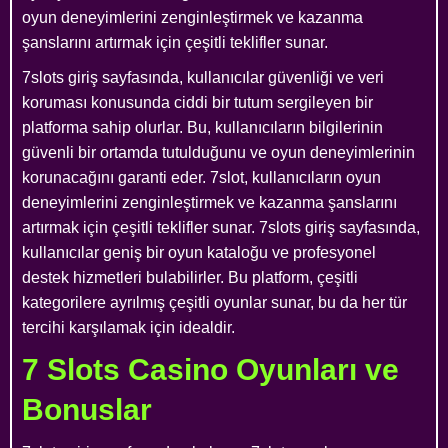
oyun deneyimlerini zenginleştirmek ve kazanma
şanslarını artırmak için çeşitli teklifler sunar.
7slots giriş sayfasında, kullanıcılar güvenliği ve veri
koruması konusunda ciddi bir tutum sergileyen bir
platforma sahip olurlar. Bu, kullanıcıların bilgilerinin
güvenli bir ortamda tutulduğunu ve oyun deneyimlerinin
korunacağını garanti eder. 7slot, kullanıcıların oyun
deneyimlerini zenginleştirmek ve kazanma şanslarını
artırmak için çeşitli teklifler sunar. 7slots giriş sayfasında,
kullanıcılar geniş bir oyun kataloğu ve profesyonel
destek hizmetleri bulabilirler. Bu platform, çeşitli
kategorilere ayrılmış çeşitli oyunlar sunar, bu da her tür
tercihi karşılamak için idealdir.
7 Slots Casino Oyunları ve
Bonuslar