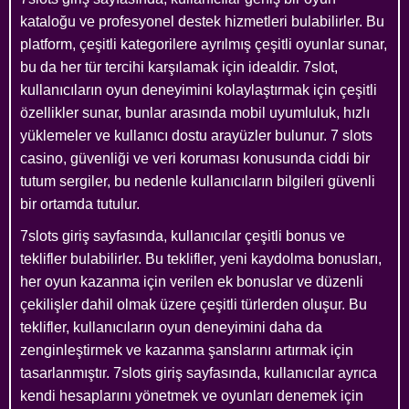
kataloğu ve profesyonel destek hizmetleri bulabilirler. Bu
platform, çeşitli kategorilere ayrılmış çeşitli oyunlar sunar,
bu da her tür tercihi karşılamak için idealdir. 7slot,
kullanıcıların oyun deneyimini kolaylaştırmak için çeşitli
özellikler sunar, bunlar arasında mobil uyumluluk, hızlı
yüklemeler ve kullanıcı dostu arayüzler bulunur. 7 slots
casino, güvenliği ve veri koruması konusunda ciddi bir
tutum sergiler, bu nedenle kullanıcıların bilgileri güvenli
bir ortamda tutulur.
7slots giriş sayfasında, kullanıcılar çeşitli bonus ve
teklifler bulabilirler. Bu teklifler, yeni kaydolma bonusları,
her oyun kazanma için verilen ek bonuslar ve düzenli
çekilişler dahil olmak üzere çeşitli türlerden oluşur. Bu
teklifler, kullanıcıların oyun deneyimini daha da
zenginleştirmek ve kazanma şanslarını artırmak için
tasarlanmıştır. 7slots giriş sayfasında, kullanıcılar ayrıca
kendi hesaplarını yönetmek ve oyunları denemek için