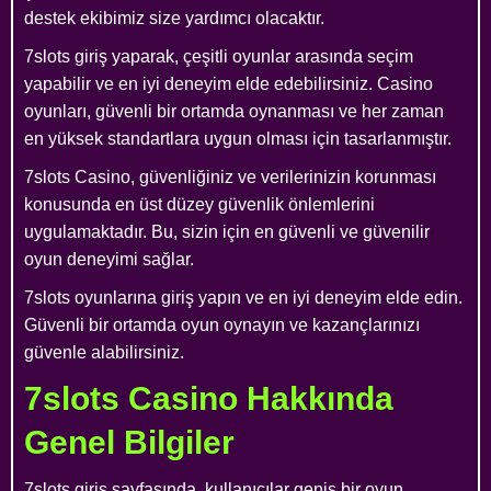
destek ekibimiz size yardımcı olacaktır.
7slots giriş yaparak, çeşitli oyunlar arasında seçim
yapabilir ve en iyi deneyim elde edebilirsiniz. Casino
oyunları, güvenli bir ortamda oynanması ve her zaman
en yüksek standartlara uygun olması için tasarlanmıştır.
7slots Casino, güvenliğiniz ve verilerinizin korunması
konusunda en üst düzey güvenlik önlemlerini
uygulamaktadır. Bu, sizin için en güvenli ve güvenilir
oyun deneyimi sağlar.
7slots oyunlarına giriş yapın ve en iyi deneyim elde edin.
Güvenli bir ortamda oyun oynayın ve kazançlarınızı
güvenle alabilirsiniz.
7slots Casino Hakkında
Genel Bilgiler
7slots giriş sayfasında, kullanıcılar geniş bir oyun