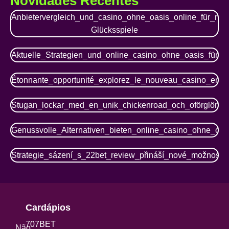
Novidades Recentes
Anbietervergleich_und_casino_ohne_oasis_online_für_mo
Glücksspiele
Aktuelle_Strategien_und_online_casino_ohne_oasis_für_r
Étonnante_opportunité_explorez_le_nouveau_casino_en_li
Stugan_lockar_med_en_unik_chickenroad_och_oförglömli
Genussvolle_Alternativen_bieten_online_casino_ohne_oasis
Strategie_sázení_s_22bet_review_přináší_nové_možnosti
Cardápios
707BET
Não