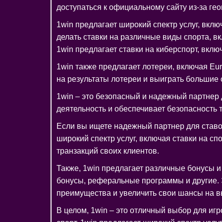
доступаться к официальному сайту из-за ге
1win предлагает широкий спектр услуг, включ
делать ставки на различные виды спорта, вк
1win предлагает ставки на киберспорт, вклю
1win также предлагает лотереи, включая Euro
на результаты лотереи и выиграть большие 
1win – это безопасный и надежный партнер 
деятельность и обеспечивает безопасность 
Если вы ищете надежный партнер для ставок 
широкий спектр услуг, включая ставки на спо
транзакций своих клиентов.
Также, 1win предлагает различные бонусы и
бонусы, реферальные программы и другие. 
преимущества и увеличить свои шансы на 
В целом, 1win – это отличный выбор для иг