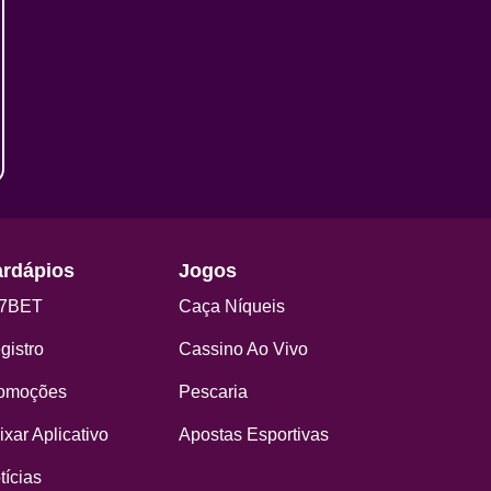
rdápios
Jogos
7BET
Caça Níqueis
gistro
Cassino Ao Vivo
omoções
Pescaria
ixar Aplicativo
Apostas Esportivas
tícias