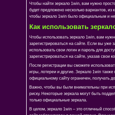
Чтобы найти зеркало 1win, вам нужно просто 
будет предложено несколько вариантов, из
чтобы зеркало 1win было официальным и не
Как использовать зеркал
Чтобы использовать зеркало 1win, вам нужн
зарегистрироваться на сайте. Если вы уже 
использовать свои логин и пароль для досту
зарегистрироваться на сайте, указав свои 
После регистрации вы сможете использовать 
игры, лотереи и другие. Зеркало 1win также 
официальному сайту ограничен, получать до
Важно, чтобы вы были внимательны при испо
риску. Некоторые зеркала могут быть подд
только официальные зеркала.
В целом, зеркало 1win – это отличный спос