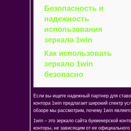
Безопасность и
надежность
использования
зеркала 1win
Как использовать
зеркало 1win
безопасно
Если вы ищете надежный партнер для ставок
контора 1win предлагает широкий спектр услу
обзоре мы рассмотрим, почему 1win являетс
1win – это зеркало сайта букмекерской конт
конторы, не зависящим от ее официального 