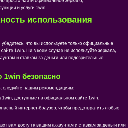
но просто найти официальное зеркало,
ункции и услуги 1win.
жность использования
, убедитесь, что вы используете только официальные
сайте 1win. Ни в коем случае не используйте зеркала,
аунтам и ставкам за деньги или подозрительные
о 1win безопасно
о, следуйте нашим рекомендациям:
 1win, доступные на официальном сайте 1win.
езопасный интернет-браузер, чтобы предотвратить любые
ают вам доступ к вашим аккаунтам и ставкам за деньги или